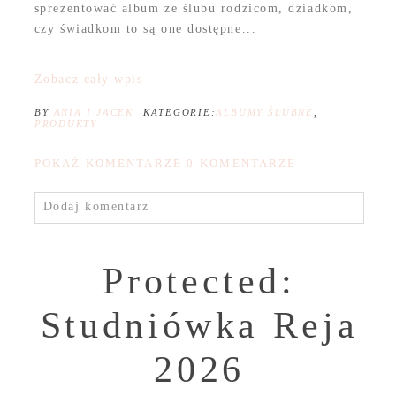
sprezentować album ze ślubu rodzicom, dziadkom,
czy świadkom to są one dostępne...
Zobacz cały wpis
BY
ANIA I JACEK
KATEGORIE:
ALBUMY ŚLUBNE
,
PRODUKTY
POKAŻ KOMENTARZE
0 KOMENTARZE
Dodaj komentarz
Protected:
Studniówka Reja
2026