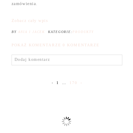
zamówienia.
Zobacz cały wpis
BY
ANIA I JACEK
KATEGORIE:
PRODUKTY
POKAŻ KOMENTARZE
0 KOMENTARZE
Dodaj komentarz
‹
1
…
170
›