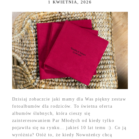
1 KWIETNIA, 2026
Dzisiaj zobaczcie jaki mamy dla Was piękny zestaw
fotoalbumów dla rodziców. To świetna oferta
albumów ślubnych, która cieszy się
zainteresowaniem Par Młodych od kiedy tylko
pojawiła się na rynku… jakieś 10 lat temu :). Co ją
wyróżnia? Otóż to, że kiedy Nowożeńcy chcą