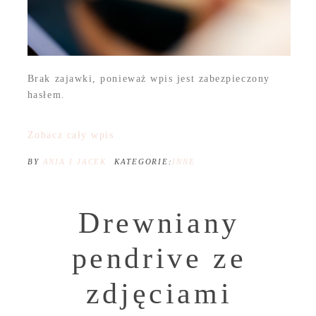
Brak zajawki, ponieważ wpis jest zabezpieczony
hasłem.
Zobacz cały wpis
BY
ANIA I JACEK
KATEGORIE:
INNE
Drewniany
pendrive ze
zdjęciami