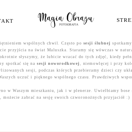
STRE
TAKT
iętnieniem wspólnych chwil. Często po
sesji ślubnej
spotkamy 
ecie przyjścia na świat Maluszka. Staramy się wówczas w natu
okrotnie słyszymy, że lubicie wracać do tych zdjęć, kiedy pełn
my spotkać się na
sesji noworodkowej
, niemowlęcej i przy ko
tylizowanych sesji, podczas których przebieramy dzieci czy uk
 Waszych uczuć i pięknego wspólnego czasu. Prawdziwych wsp
wno w Waszym mieszkaniu, jak i w plenerze. Uwielbiamy bose s
ie, możecie zabrać na sesję swoich czworonożnych przyjaciół :)