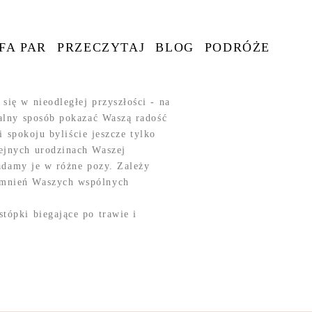
FA PAR
PRZECZYTAJ
BLOG
PODRÓŻE
się w nieodległej przyszłości - na
ralny sposób pokazać Waszą radość
i spokoju byliście jeszcze tylko
lejnych urodzinach Waszej
ładamy je w różne pozy. Zależy
omnień Waszych wspólnych
tópki biegające po trawie i