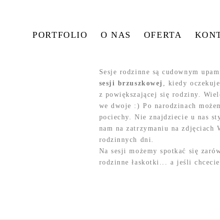
PORTFOLIO
O NAS
OFERTA
KON
Sesje rodzinne są cudownym upam
sesji brzuszkowej
, kiedy oczekuj
z powiększającej się rodziny. Wiel
we dwoje :) Po narodzinach może
pociechy. Nie znajdziecie u nas s
nam na zatrzymaniu na zdjęciach
rodzinnych dni.
Na sesji możemy spotkać się zaró
rodzinne łaskotki... a jeśli chcec