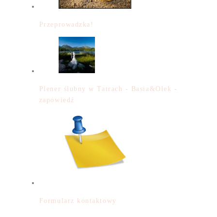
Przeprowadzka!
Plener ślubny w Tatrach - Basia&Olek -
zapowiedź
Formularz kontaktowy