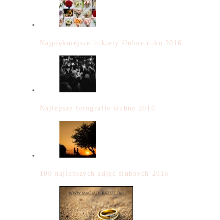
Najpiękniejsze bukiety ślubne roku 2016
Najlepsze fotografie ślubne 2016
100 najlepszych zdjęć ślubnych 2016