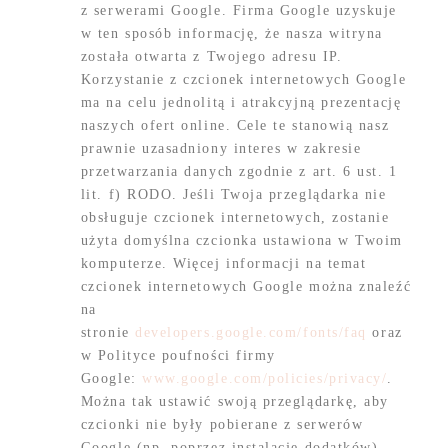
z serwerami Google. Firma Google uzyskuje
w ten sposób informację, że nasza witryna
została otwarta z Twojego adresu IP.
Korzystanie z czcionek internetowych Google
ma na celu jednolitą i atrakcyjną prezentację
naszych ofert online. Cele te stanowią nasz
prawnie uzasadniony interes w zakresie
przetwarzania danych zgodnie z art. 6 ust. 1
lit. f) RODO. Jeśli Twoja przeglądarka nie
obsługuje czcionek internetowych, zostanie
użyta domyślna czcionka ustawiona w Twoim
komputerze. Więcej informacji na temat
czcionek internetowych Google można znaleźć
na
stronie
developers.google.com/fonts/faq
oraz
w Polityce poufności firmy
Google:
www.google.com/policies/privacy/
.
Można tak ustawić swoją przeglądarkę, aby
czcionki nie były pobierane z serwerów
Google (np. poprzez instalację dodatków).