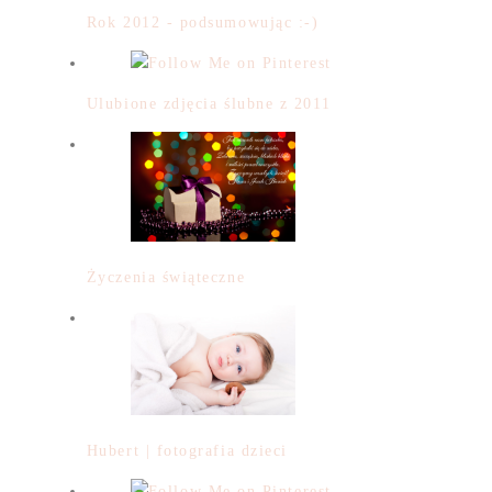
Rok 2012 - podsumowując :-)
Ulubione zdjęcia ślubne z 2011
Życzenia świąteczne
Hubert | fotografia dzieci