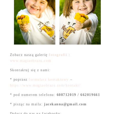
Zobacz naszą galerię
fotografii
:
www.magiaobrazu.com
Skontaktuj się z nami:
* poprzez
formularz kontaktowy
–
https://www.magiaobrazu.com/kontakt/
* pod numerem telefonu:
608712019 / 662019661
* pisząc na maila:
jacekanna@gmail.com
Dołącz do nas na facebooku: