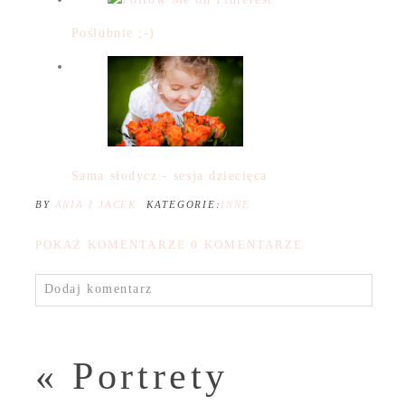
Poślubnie ;-)
Sama słodycz - sesja dziecięca
BY
ANIA I JACEK
KATEGORIE:
INNE
POKAŻ KOMENTARZE
0 KOMENTARZE
Dodaj komentarz
«
Portrety