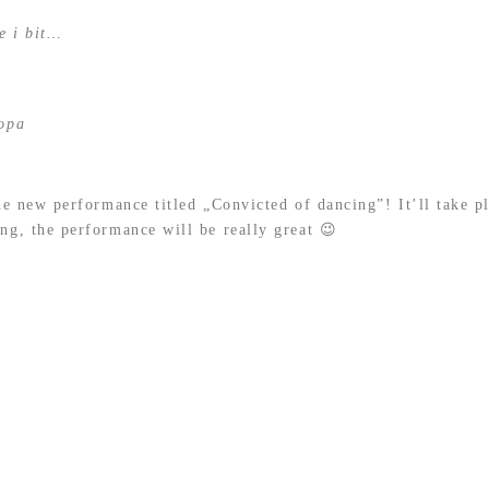
e i bit…
Ropa
the new performance titled „Convicted of dancing”! It’ll take
ng, the performance will be really great 😉