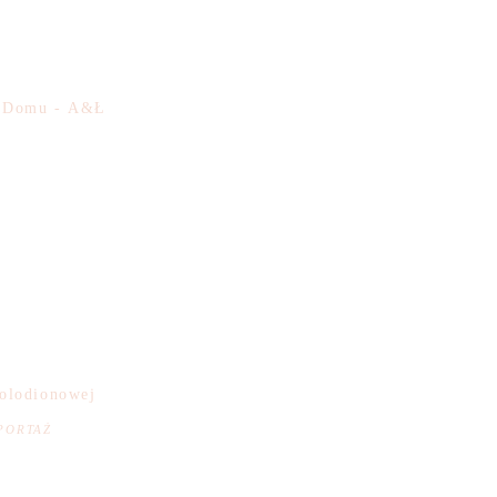
ym Domu - A&Ł
kolodionowej
PORTAŻ