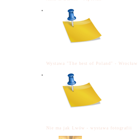
Wystawa "The best of Poland" - Wrocław
Nie ma jak Lwów - wystawa fotografii