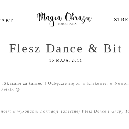
STRE
TAKT
Flesz Dance & Bit
15 MAJA, 2011
m
„Skazane za taniec”
! Odbędzie się on w Krakowie, w Nowoh
 działo 😉
 Tanecznej Bit z cyklu Tańczę, więc jestem: