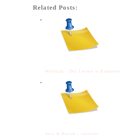
Related Posts:
Wernisaż - Dni Lwowa w Krakowie
Ania & Bartek - reportaż