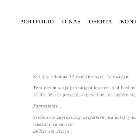
PORTFOLIO
O NAS
OFERTA
KON
Kolejna odsłona 12 uzdolnionych dziewczyn.
Tym razem sesja promująca koncert pod hasłe
19:00. Warto przyjść, zapewniam, że będzie się
Zaproszenie…
Serdecznie zapraszamy wszystkich, na kolejny koncert w wykonaniu Formacji Tanecznej Flesz Dance i Grupy
'Skazane za taniec’.
Będzie się działo :