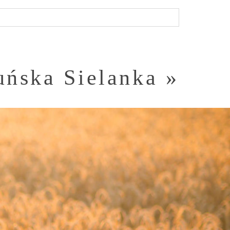
ńska Sielanka
»