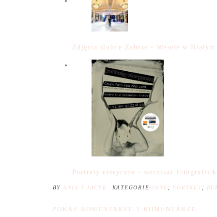
Zdjęcia ślubne Zabrze - Wesele w Biał
Portrety eteryczne - wernisaż fotografii 
BY
ANIA I JACEK
KATEGORIE:
INNE
,
PORTRET
,
RE
POKAŻ KOMENTARZE
3 KOMENTARZE