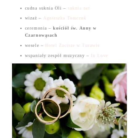
cudna suknia Oli –
suknia.net
wizaż –
Agnieszka Tomczuk
ceremonia –
kościół św. Anny w
Czarnowąsach
wesele –
Hotel Zacisze w Turawie
wspaniały zespół muzyczny –
In Love