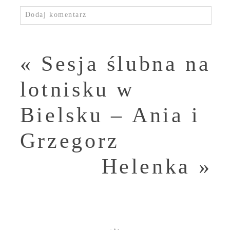
Dodaj komentarz
«
Sesja ślubna na
lotnisku w
Bielsku – Ania i
Grzegorz
Helenka
»