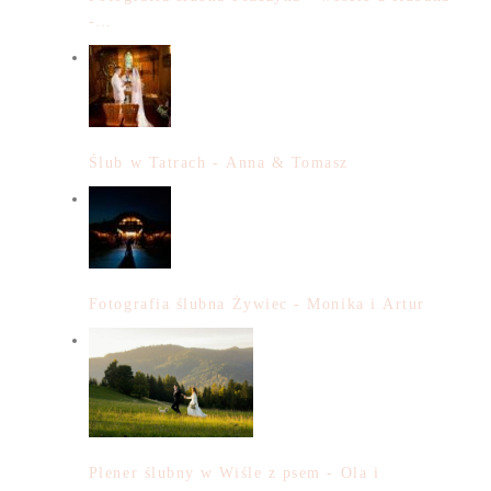
-…
Ślub w Tatrach - Anna & Tomasz
Fotografia ślubna Żywiec - Monika i Artur
Plener ślubny w Wiśle z psem - Ola i