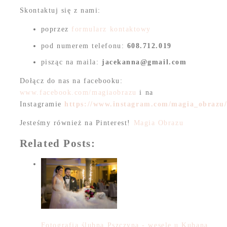
Skontaktuj się z nami:
poprzez
formularz kontaktowy
pod numerem telefonu:
608.712.019
pisząc na maila:
jacekanna@gmail.com
Dołącz do nas na facebooku:
www.facebook.com/magiaobrazu
i na
Instagramie
https://www.instagram.com/magia_obrazu
Jesteśmy również na Pinterest!
Magia Obrazu
Related Posts:
Fotografia ślubna Pszczyna - wesele u Kubana