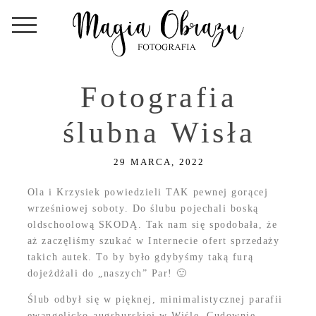
Fotografia
ślubna Wisła
29 MARCA, 2022
Ola i Krzysiek powiedzieli TAK pewnej gorącej
wrześniowej soboty. Do ślubu pojechali boską
oldschoolową SKODĄ. Tak nam się spodobała, że
aż zaczęliśmy szukać w Internecie ofert sprzedaży
takich autek. To by było gdybyśmy taką furą
dojeżdżali do „naszych” Par! 🙂
Ślub odbył się w pięknej, minimalistycznej parafii
ewangelicko-augsburskiej w Wiśle. Cudownie