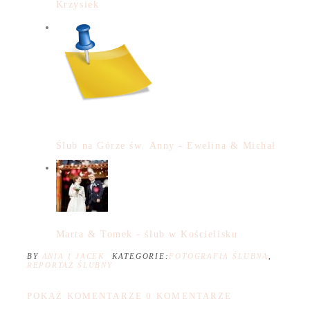
Krzysiek
Ślub na Górze św. Anny - Ewelina & Michał
Marta & Tomek - ślub w Kościelisku
BY
ANIA I JACEK
KATEGORIE:
FOTOGRAFIA ŚLUBNA
,
REPORTAŻ ŚLUBNY
POKAŻ KOMENTARZE
0 KOMENTARZE