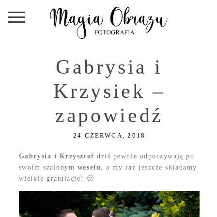
Gabrysia i
Krzysiek –
zapowiedź
24 CZERWCA, 2018
Gabrysia i Krzysztof
dziś pewnie odpoczywają po
swoim szalonym
weselu
, a my raz jeszcze składamy
wielkie gratulacje!
🙂