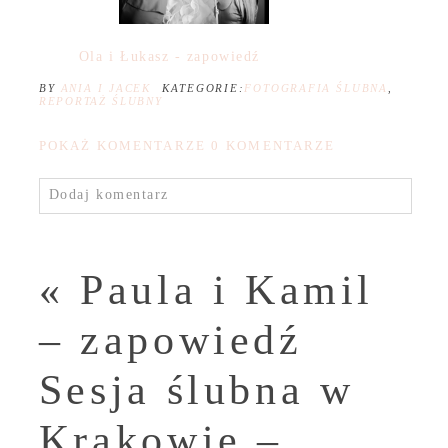
Ola i Łukasz - zapowiedź
BY
ANIA I JACEK
KATEGORIE:
FOTOGRAFIA ŚLUBNA
,
REPORTAŻ ŚLUBNY
POKAŻ KOMENTARZE
0 KOMENTARZE
Dodaj komentarz
«
Paula i Kamil
– zapowiedź
Sesja ślubna w
Krakowie –