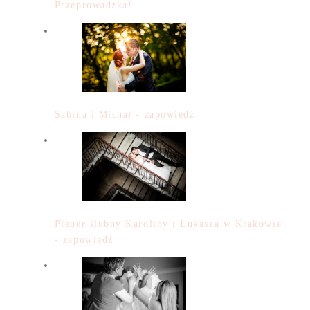
Przeprowadzka!
Sabina i Michał - zapowiedź
Plener ślubny Karoliny i Łukasza w Krakowie
- zapowiedź