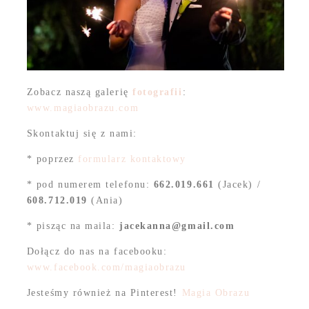
Zobacz naszą galerię
fotografii
:
www.magiaobrazu.com
Skontaktuj się z nami:
* poprzez
formularz kontaktowy
* pod numerem telefonu:
662.019.661
(Jacek) /
608.712.019
(Ania)
* pisząc na maila:
jacekanna@gmail.com
Dołącz do nas na facebooku:
www.facebook.com/magiaobrazu
Jesteśmy również na Pinterest!
Magia Obrazu