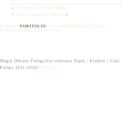
«
Życzenia na Dzień Matki
Pierwsza komunia Oliwii
»
GŁÓWNA
PORTFOLIO
O NAS
OFERTA
PRZECZYTAJ
STREFA PAR
BLOG
KONTAKT
Magia Obrazu Fotografia rodzinna Śląsk | Kraków | Cała
Polska 2011-2026
|
ProPhoto7