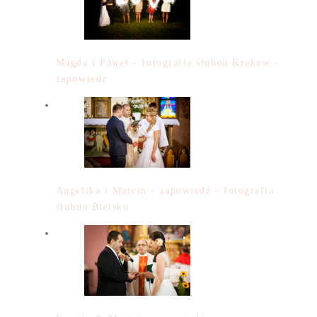
Magda i Paweł - fotografia ślubna Krakow -
zapowiedz
Angelika i Marcin - zapowiedź - fotografia
ślubna Bielsko