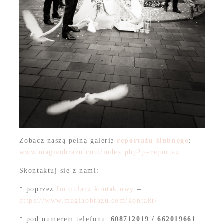
Zobacz naszą pełną galerię
reportażu ślubnego
:
www.magiaobrazu.com/index.php?p=reportaz
Skontaktuj się z nami:
* poprzez
formularz kontaktowy
–
https://www.magiaobrazu.com/kontakt/
* pod numerem telefonu:
608712019 / 662019661