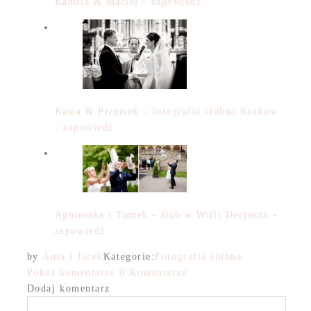
Kamila & Maciej - zapowiedź
Kasia & Przemek - fotografia ślubna Kraków
- zapowiedź
Agnieszka i Tomek - ślub w Willi Decjusza -
zapowiedź
by
Ania i Jacek
Kategorie:
Fotografia ślubna
Pokaż komentarze
0 Komentarze
Dodaj komentarz