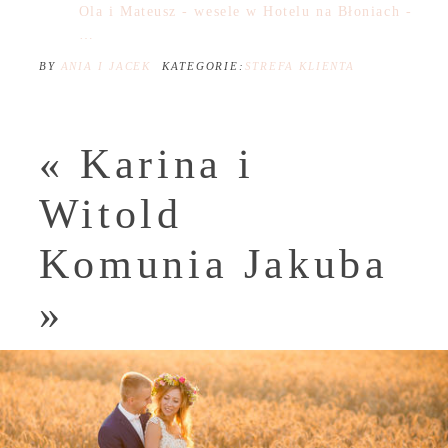
Ola i Mateusz - wesele w Hotelu na Błoniach -
…
BY
ANIA I JACEK
KATEGORIE:
STREFA KLIENTA
«
Karina i
Witold
Komunia Jakuba
»