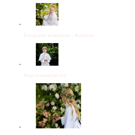
Fotografia komunijna - Karolina
Sesja komunijna Oli