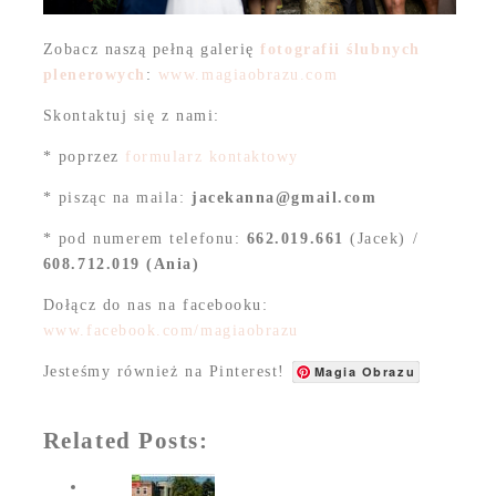
Zobacz naszą pełną galerię
fotografii ślubnych
plenerowych
:
www.magiaobrazu.com
Skontaktuj się z nami:
* poprzez
formularz kontaktowy
* pisząc na maila:
jacekanna@gmail.com
* pod numerem telefonu:
662.019.661
(Jacek) /
608.712.019 (Ania)
Dołącz do nas na facebooku:
www.facebook.com/magiaobrazu
Jesteśmy również na Pinterest!
Magia Obrazu
Related Posts: