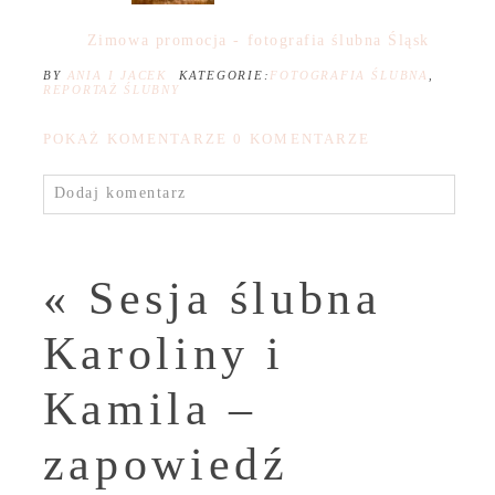
Zimowa promocja - fotografia ślubna Śląsk
BY
ANIA I JACEK
KATEGORIE:
FOTOGRAFIA ŚLUBNA
,
REPORTAŻ ŚLUBNY
POKAŻ KOMENTARZE
0 KOMENTARZE
Dodaj komentarz
«
Sesja ślubna
Karoliny i
Kamila –
zapowiedź