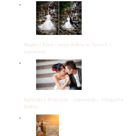
Magda i Piotr - sesja ślubna w Tatrach -
zapowiedź
Karolina i Krzysztof - zapowiedź - fotografia
ślubna…