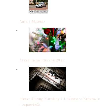
Ania i Mateusz
Życzenia świąteczne 2015
Plener ślubny Karoliny i Łukasza w Krakowie
- zapowiedź