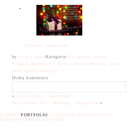
Życzenia świąteczne
by
Ania i Jacek
Kategorie:
Fotografia ślubna
Pokaż komentarze
1 Tylko jeden komentarz- może
Twój będzie kolejny? :)
Dodaj komentarz
«
Asia i Karol – zapowiedź
Sesja ślubna Asi i Matiego – zapowiedź
»
GŁÓWNA
PORTFOLIO
O NAS
OFERTA
PRZECZYTAJ
STREFA PAR
BLOG
KONTAKT