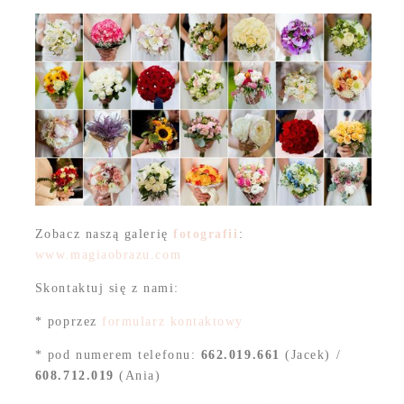
Zobacz naszą galerię
fotografii
:
www.magiaobrazu.com
Skontaktuj się z nami:
* poprzez
formularz kontaktowy
* pod numerem telefonu:
662.019.661
(Jacek) /
608.712.019
(Ania)