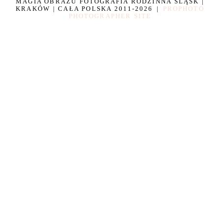
MAGIA OBRAZU FOTOGRAFIA RODZINNA ŚLĄSK |
KRAKÓW | CAŁA POLSKA 2011-2026
|
PROPHOTO
PHOTOGRAPHER SITE