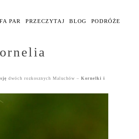
FA PAR
PRZECZYTAJ
BLOG
PODRÓŻE
ornelia
esję
dwóch rozkosznych Maluchów –
Kornelki i