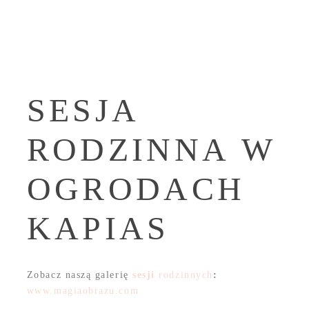
SESJA
RODZINNA W
OGRODACH
KAPIAS
Zobacz naszą galerię
sesji
rodzinnych
:
www.magiaobrazu.com