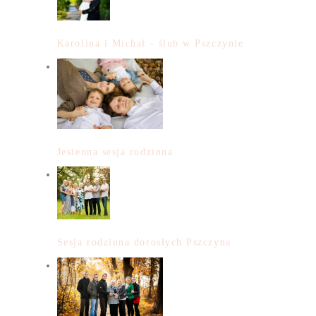
Karolina i Michał - ślub w Pszczynie
Jesienna sesja rodzinna
Sesja rodzinna dorosłych Pszczyna