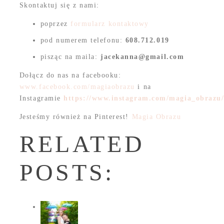
Skontaktuj się z nami:
poprzez
formularz kontaktowy
pod numerem telefonu:
608.712.019
pisząc na maila:
jacekanna@gmail.com
Dołącz do nas na facebooku:
www.facebook.com/magiaobrazu
i na
Instagramie
https://www.instagram.com/magia_obrazu
Jesteśmy również na Pinterest!
Magia Obrazu
RELATED
POSTS: