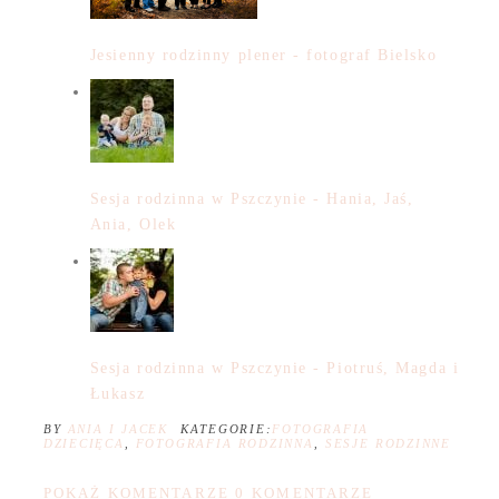
Jesienny rodzinny plener - fotograf Bielsko
Sesja rodzinna w Pszczynie - Hania, Jaś,
Ania, Olek
Sesja rodzinna w Pszczynie - Piotruś, Magda i
Łukasz
BY
ANIA I JACEK
KATEGORIE:
FOTOGRAFIA
DZIECIĘCA
,
FOTOGRAFIA RODZINNA
,
SESJE RODZINNE
POKAŻ KOMENTARZE
0 KOMENTARZE