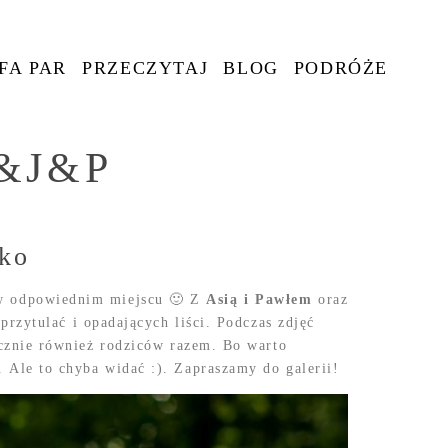
FA PAR
PRZECZYTAJ
BLOG
PODRÓŻE
K&J&P
sko
e w odpowiednim miejscu 🙂 Z
Asią i Pawłem
oraz
zytulać i opadających liści. Podczas zdjęć
iecznie również rodziców razem. Bo warto
. Ale to chyba widać :). Zapraszamy do galerii!