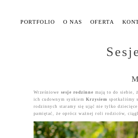
PORTFOLIO
O NAS
OFERTA
KON
Sesj
M
Wrześniowe
sesje rodzinne
mają to do siebie, 
ich cudownym synkiem
Krzysiem
spotkaliśmy s
rodzinnych staramy się ująć nie tylko dziecięce
pamiętać, że oprócz ważnej roli rodziców, ciąg