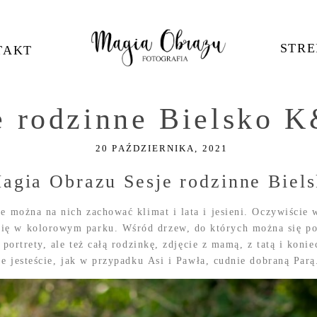
STRE
TAKT
e rodzinne Bielsko 
20 PAŹDZIERNIKA, 2021
agia Obrazu Sesje rodzinne Biel
że można na nich zachować klimat i lata i jesieni. Oczywiści
ię w kolorowym parku. Wśród drzew, do których można się popr
 portrety, ale też całą rodzinkę, zdjęcie z mamą, z tatą i kon
le jesteście, jak w przypadku Asi i Pawła, cudnie dobraną Parą