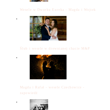
Wesele w Dworku Eureka - Magda i Wojtek
Ślub i wesele w drewnianej chacie M&P
Magda i Rafał - wesele Czechowice -
zapowiedź