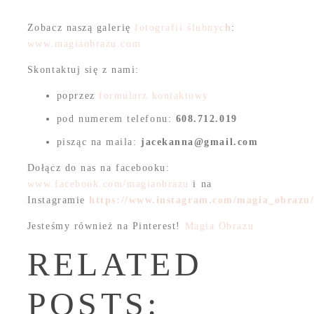
Zobacz naszą galerię
fotografii ślubnyc
h
:
www.magiaobrazu.com
Skontaktuj się z nami:
poprzez
formularz kontaktowy
pod numerem telefonu:
608.712.019
pisząc na maila:
jacekanna@gmail.com
Dołącz do nas na facebooku:
www.facebook.com/magiaobrazu
i na
Instagramie
https://www.instagram.com/magia_obrazu
Jesteśmy również na Pinterest!
Magia Obrazu
RELATED
POSTS: