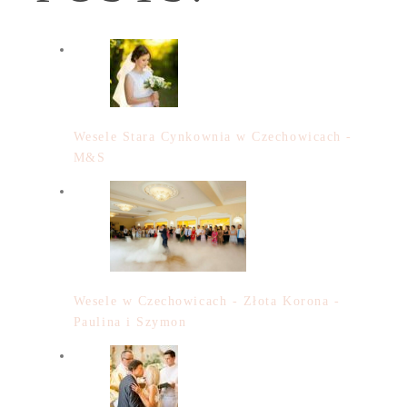
Wesele Stara Cynkownia w Czechowicach -
M&S
Wesele w Czechowicach - Złota Korona -
Paulina i Szymon