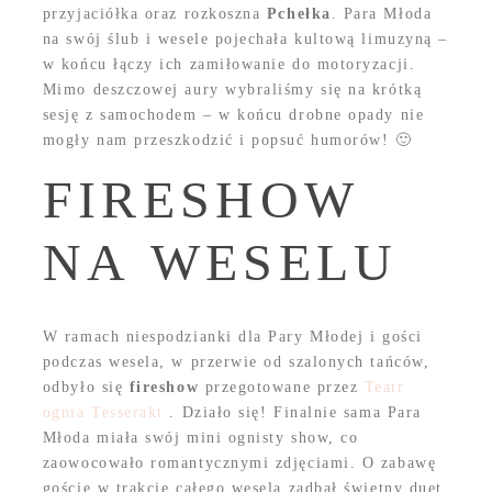
przyjaciółka oraz rozkoszna
Pchełka
. Para Młoda
na swój ślub i wesele pojechała kultową limuzyną –
w końcu łączy ich zamiłowanie do motoryzacji.
Mimo deszczowej aury wybraliśmy się na krótką
sesję z samochodem – w końcu drobne opady nie
mogły nam przeszkodzić i popsuć humorów! 🙂
FIRESHOW
NA WESELU
W ramach niespodzianki dla Pary Młodej i gości
podczas wesela, w przerwie od szalonych tańców,
odbyło się
fireshow
przegotowane przez
Teatr
ognia Tesserakt
. Działo się! Finalnie sama Para
Młoda miała swój mini ognisty show, co
zaowocowało romantycznymi zdjęciami. O zabawę
goście w trakcie całego wesela zadbał świetny duet