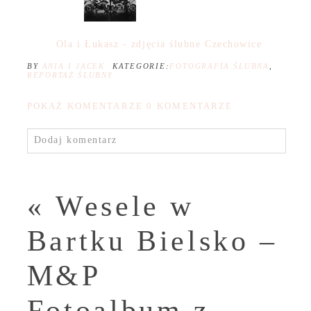
Ola i Łukasz - zdjęcia ślubne Czechowice
BY
ANIA I JACEK
KATEGORIE:
FOTOGRAFIA ŚLUBNA
,
REPORTAŻ ŚLUBNY
POKAŻ KOMENTARZE
0 KOMENTARZE
Dodaj komentarz
«
Wesele w
Bartku Bielsko –
M&P
Fotoalbum z