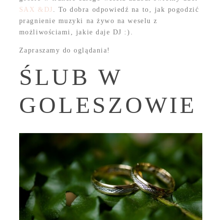
SAX &DJ
. To dobra odpowiedź na to, jak pogodzić
pragnienie muzyki na żywo na weselu z
możliwościami, jakie daje DJ :).
Zapraszamy do oglądania!
ŚLUB W
GOLESZOWIE