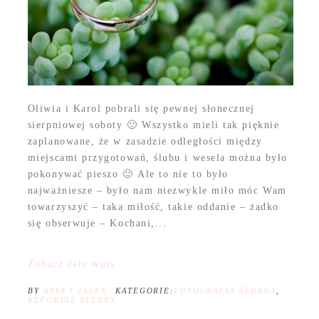
Oliwia i Karol pobrali się pewnej słonecznej
sierpniowej soboty 🙂 Wszystko mieli tak pięknie
zaplanowane, że w zasadzie odległości między
miejscami przygotowań, ślubu i wesela można było
pokonywać pieszo 🙂 Ale to nie to było
najważniesze – było nam niezwykle miło móc Wam
towarzyszyć – taka miłość, takie oddanie – żadko
się obserwuje – Kochani,...
Zobacz cały wpis
BY
ANIA I JACEK
KATEGORIE:
FOTOGRAFIA ŚLUBNA
,
REPORTAŻ ŚLUBNY