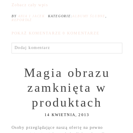
Zobacz cały wpis
BY
ANIA I JACEK
KATEGORIE:
ALBUMY ŚLUBNE
,
REPORTAŻ
POKAŻ KOMENTARZE
0 KOMENTARZE
Dodaj komentarz
Magia obrazu
zamknięta w
produktach
14 KWIETNIA, 2013
Osoby przeglądające naszą ofertę na pewno