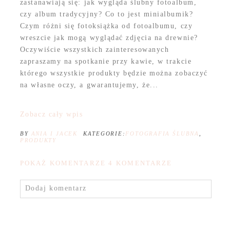
zastanawiają się: jak wygląda ślubny fotoalbum,
czy album tradycyjny? Co to jest minialbumik?
Czym różni się fotoksiążka od fotoalbumu, czy
wreszcie jak mogą wyglądać zdjęcia na drewnie?
Oczywiście wszystkich zainteresowanych
zapraszamy na spotkanie przy kawie, w trakcie
którego wszystkie produkty będzie można zobaczyć
na własne oczy, a gwarantujemy, że...
Zobacz cały wpis
BY
ANIA I JACEK
KATEGORIE:
FOTOGRAFIA ŚLUBNA
,
PRODUKTY
POKAŻ KOMENTARZE
4 KOMENTARZE
Dodaj komentarz