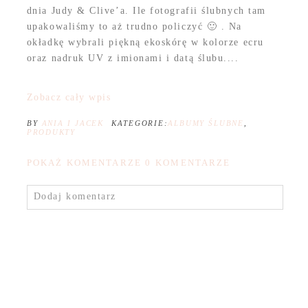
dnia Judy & Clive’a. Ile fotografii ślubnych tam
upakowaliśmy to aż trudno policzyć 🙂 . Na
okładkę wybrali piękną ekoskórę w kolorze ecru
oraz nadruk UV z imionami i datą ślubu....
Zobacz cały wpis
BY
ANIA I JACEK
KATEGORIE:
ALBUMY ŚLUBNE
,
PRODUKTY
POKAŻ KOMENTARZE
0 KOMENTARZE
Dodaj komentarz