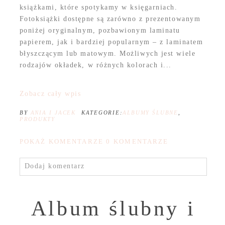
książkami, które spotykamy w księgarniach.
Fotoksiążki dostępne są zarówno z prezentowanym
poniżej oryginalnym, pozbawionym laminatu
papierem, jak i bardziej popularnym – z laminatem
błyszczącym lub matowym. Możliwych jest wiele
rodzajów okładek, w różnych kolorach i...
Zobacz cały wpis
BY
ANIA I JACEK
KATEGORIE:
ALBUMY ŚLUBNE
,
PRODUKTY
POKAŻ KOMENTARZE
0 KOMENTARZE
Dodaj komentarz
Album ślubny i