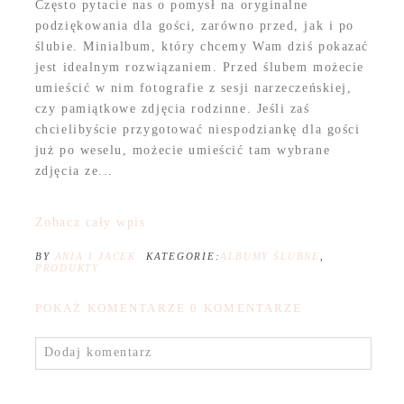
Często pytacie nas o pomysł na oryginalne
podziękowania dla gości, zarówno przed, jak i po
ślubie. Minialbum, który chcemy Wam dziś pokazać
jest idealnym rozwiązaniem. Przed ślubem możecie
umieścić w nim fotografie z sesji narzeczeńskiej,
czy pamiątkowe zdjęcia rodzinne. Jeśli zaś
chcielibyście przygotować niespodziankę dla gości
już po weselu, możecie umieścić tam wybrane
zdjęcia ze...
Zobacz cały wpis
BY
ANIA I JACEK
KATEGORIE:
ALBUMY ŚLUBNE
,
PRODUKTY
POKAŻ KOMENTARZE
0 KOMENTARZE
Dodaj komentarz