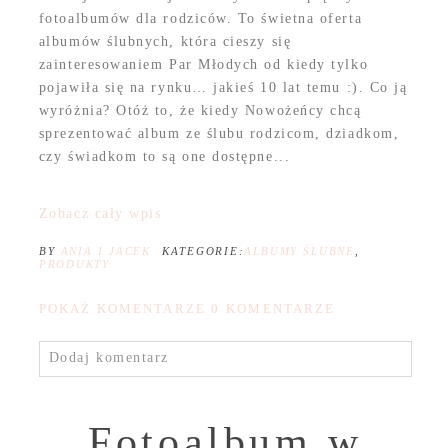
fotoalbumów dla rodziców. To świetna oferta
albumów ślubnych, która cieszy się
zainteresowaniem Par Młodych od kiedy tylko
pojawiła się na rynku… jakieś 10 lat temu :). Co ją
wyróżnia? Otóż to, że kiedy Nowożeńcy chcą
sprezentować album ze ślubu rodzicom, dziadkom,
czy świadkom to są one dostępne...
Zobacz cały wpis
BY
ANIA I JACEK
KATEGORIE:
ALBUMY ŚLUBNE
,
PRODUKTY
POKAŻ KOMENTARZE
0 KOMENTARZE
Dodaj komentarz
Fotoalbum w