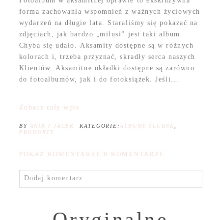
Fotoalbum w aksamitnej oprawie to ekskluzywna
forma zachowania wspomnień z ważnych życiowych
wydarzeń na długie lata. Staraliśmy się pokazać na
zdjęciach, jak bardzo „milusi” jest taki album.
Chyba się udało. Aksamity dostępne są w różnych
kolorach i, trzeba przyznać, skradły serca naszych
Klientów. Aksamitne okładki dostępne są zarówno
do fotoalbumów, jak i do fotoksiążek. Jeśli...
Zobacz cały wpis
BY
ANIA I JACEK
KATEGORIE:
ALBUMY ŚLUBNE
,
PRODUKTY
POKAŻ KOMENTARZE
0 KOMENTARZE
Dodaj komentarz
Oryginalne