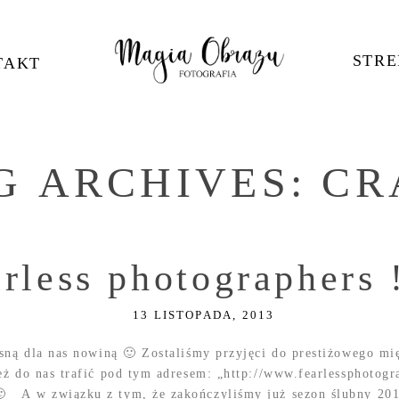
STRE
TAKT
G ARCHIVES:
CR
rless photographers !
13 LISTOPADA, 2013
sną dla nas nowiną 🙂 Zostaliśmy przyjęci do prestiżowego m
eż do nas trafić pod tym adresem: „http://www.fearlessphotog
 A w związku z tym, że zakończyliśmy już sezon ślubny 2013,