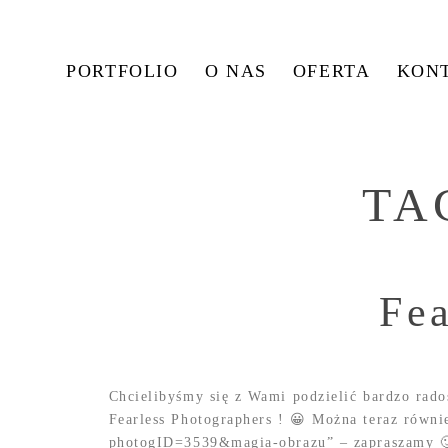
PORTFOLIO
O NAS
OFERTA
KON
TA
Fea
Chcielibyśmy się z Wami podzielić bardzo rado
Fearless Photographers ! 😀 Można teraz równi
photogID=3539&magia-obrazu” – zapraszamy 🙂