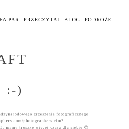
FA PAR
PRZECZYTAJ
BLOG
PODRÓŻE
AFT
 :-)
iędzynarodowego zrzeszenia fotograficznego
raphers.com/photographers.cfm?
 mamy troszkę więcej czasu dla siebie 😉