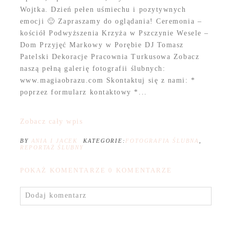
Wojtka. Dzień pełen uśmiechu i pozytywnych
emocji 🙂 Zapraszamy do oglądania! Ceremonia –
kościół Podwyższenia Krzyża w Pszczynie Wesele –
Dom Przyjęć Markowy w Porębie DJ Tomasz
Patelski Dekoracje Pracownia Turkusowa Zobacz
naszą pełną galerię fotografii ślubnych:
www.magiaobrazu.com Skontaktuj się z nami: *
poprzez formularz kontaktowy *...
Zobacz cały wpis
BY
ANIA I JACEK
KATEGORIE:
FOTOGRAFIA ŚLUBNA
,
REPORTAŻ ŚLUBNY
POKAŻ KOMENTARZE
0 KOMENTARZE
Dodaj komentarz