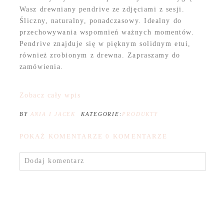
Wasz drewniany pendrive ze zdjęciami z sesji.
Śliczny, naturalny, ponadczasowy. Idealny do
przechowywania wspomnień ważnych momentów.
Pendrive znajduje się w pięknym solidnym etui,
również zrobionym z drewna. Zapraszamy do
zamówienia.
Zobacz cały wpis
BY
ANIA I JACEK
KATEGORIE:
PRODUKTY
POKAŻ KOMENTARZE
0 KOMENTARZE
Dodaj komentarz