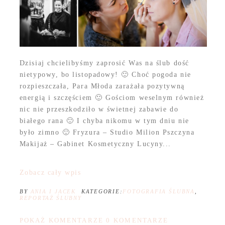
Dzisiaj chcielibyśmy zaprosić Was na ślub dość
nietypowy, bo listopadowy! 🙂 Choć pogoda nie
rozpieszczała, Para Młoda zarażała pozytywną
energią i szczęściem 🙂 Gościom weselnym również
nic nie przeszkodziło w świetnej zabawie do
białego rana 🙂 I chyba nikomu w tym dniu nie
było zimno 🙂 Fryzura – Studio Milion Pszczyna
Makijaż – Gabinet Kosmetyczny Lucyny...
Zobacz cały wpis
BY
ANIA I JACEK
KATEGORIE:
FOTOGRAFIA ŚLUBNA
,
REPORTAŻ ŚLUBNY
POKAŻ KOMENTARZE
0 KOMENTARZE