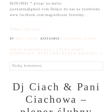
662019661 * pisząc na maila:
jacekanna@gmail.com Dołącz do nas na facebooku:
www.facebook.com/magiaobrazu Jesteśmy...
Zobacz cały wpis
BY
ANIA I JACEK
KATEGORIE:
FOTOGRAFIA ŚLUBNA
POKAŻ KOMENTARZE
1 TYLKO JEDEN
KOMENTARZ- MOŻE TWÓJ BĘDZIE KOLEJNY? :)
Dodaj komentarz
Dj Ciach & Pani
Ciachowa –
plener ślubny