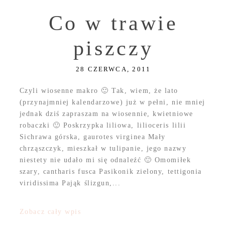
Co w trawie
piszczy
28 CZERWCA, 2011
Czyli wiosenne makro 🙂 Tak, wiem, że lato
(przynajmniej kalendarzowe) już w pełni, nie mniej
jednak dziś zapraszam na wiosennie, kwietniowe
robaczki 🙂 Poskrzypka liliowa, lilioceris lilii
Sichrawa górska, gaurotes virginea Mały
chrząszczyk, mieszkał w tulipanie, jego nazwy
niestety nie udało mi się odnaleźć 🙂 Omomiłek
szary, cantharis fusca Pasikonik zielony, tettigonia
viridissima Pająk ślizgun,...
Zobacz cały wpis