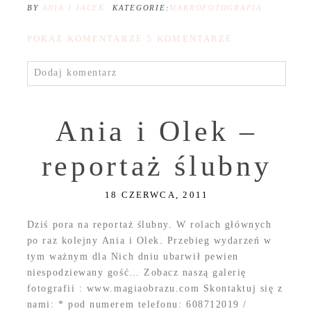
BY
ANIA I JACEK
KATEGORIE:
MAKROFOTOGRAFIA
POKAŻ KOMENTARZE
5 KOMENTARZE
Dodaj komentarz
Ania i Olek –
reportaż ślubny
18 CZERWCA, 2011
Dziś pora na reportaż ślubny. W rolach głównych
po raz kolejny Ania i Olek. Przebieg wydarzeń w
tym ważnym dla Nich dniu ubarwił pewien
niespodziewany gość… Zobacz naszą galerię
fotografii : www.magiaobrazu.com Skontaktuj się z
nami: * pod numerem telefonu: 608712019 /