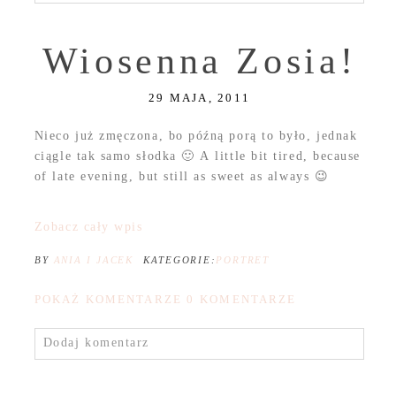
Wiosenna Zosia!
29 MAJA, 2011
Nieco już zmęczona, bo późną porą to było, jednak
ciągle tak samo słodka 🙂 A little bit tired, because
of late evening, but still as sweet as always 😉
Zobacz cały wpis
BY
ANIA I JACEK
KATEGORIE:
PORTRET
POKAŻ KOMENTARZE
0 KOMENTARZE
Dodaj komentarz