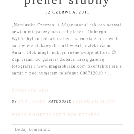
12 CZERWCA, 2011
„Namiastka Czeczeni i Afganistanu” tak oto nazwał
pewien miejscowy nasz cel pleneru ślubnego.
Wybór był to jednak trafny – sceneria zaoferowała
nam wiele ciekawych możliwości, dzięki czemu
Ania i Olek mogli odkryć różne swoje oblicza 😉
Zapraszam do galerii! Zobacz naszą galerię
fotografii : www.magiaobrazu.com Skontaktuj się z
nami: * pod numerem telefonu: 608712019 /...
Zobacz cały wpis
BY
ANIA I JACEK
KATEGORIE:
FOTOGRAFIA ŚLUBNA
POKAŻ KOMENTARZE
3 KOMENTARZE
Dodaj komentarz