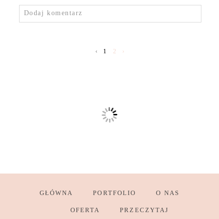
Dodaj komentarz
‹
1
2
›
GŁÓWNA
PORTFOLIO
O NAS
OFERTA
PRZECZYTAJ