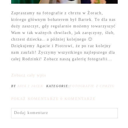
Zapraszamy na fotografie z chrztu w Żorach,
którego głównym bohaterem był Bartek. To dla nas
duży zaszczyt, gdy regularnie możemy towarzyszyć
Wam w tak ważnych chwilach, jak zaręczyny, ślub,
chrzest dziecka.. a później kolejnego 🙂
Dziękujemy Agacie i Piotrowi, że po raz kolejny
nam zaufali! Życzymy wszystkiego najlepszego dla
całej Rodzinki! Zobacz naszą galerię fotografii...
Zobacz cały wpis
BY
ANIA I JACEK
KATEGORIE:
FOTOGRAFIE Z CHRZTU
POKAŻ KOMENTARZE
0 KOMENTARZE
Dodaj komentarz