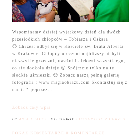
Wspominamy dzisiaj wyjątkowy dzień dla dwóch
przesłodkich chłopców – Tobiasza i Oskara
🙂 Chrzest odbył się w Kościele św. Brata Alberta
w Krakowie. Chłopcy otoczeni najbliższymi byli
niezwykle grzeczni, uważni i ciekawi wszystkiego,
co się dookoła dzieje 🙂 Spójrzcie tylko na te
słodkie uśmieszki 🙂 Zobacz naszą pełną galerię
fotografii : www.magiaobrazu.com Skontaktuj się z
nami: * poprzez...
Zobacz cały wpis
BY
ANIA I JACEK
KATEGORIE:
FOTOGRAFIE Z CHRZTU
POKAŻ KOMENTARZE
0 KOMENTARZE