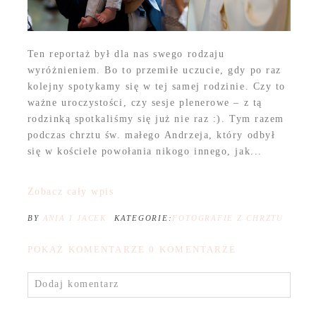
Ten reportaż był dla nas swego rodzaju
wyróżnieniem. Bo to przemiłe uczucie, gdy po raz
kolejny spotykamy się w tej samej rodzinie. Czy to
ważne uroczystości, czy sesje plenerowe – z tą
rodzinką spotkaliśmy się już nie raz :). Tym razem
podczas chrztu św. małego Andrzeja, który odbył
się w kościele powołania nikogo innego, jak...
Zobacz cały wpis
BY
ANIA I JACEK
KATEGORIE:
FOTOGRAFIE Z CHRZTU
POKAŻ KOMENTARZE
0 KOMENTARZE
Dodaj komentarz