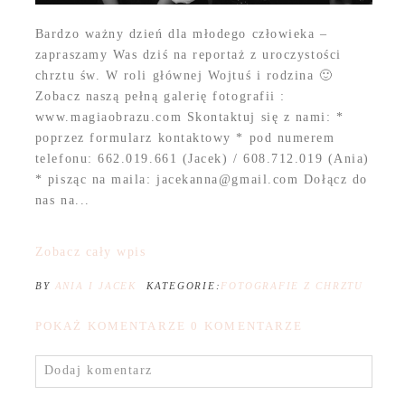
Bardzo ważny dzień dla młodego człowieka –
zapraszamy Was dziś na reportaż z uroczystości
chrztu św. W roli głównej Wojtuś i rodzina 🙂
Zobacz naszą pełną galerię fotografii :
www.magiaobrazu.com Skontaktuj się z nami: *
poprzez formularz kontaktowy * pod numerem
telefonu: 662.019.661 (Jacek) / 608.712.019 (Ania)
* pisząc na maila: jacekanna@gmail.com Dołącz do
nas na...
Zobacz cały wpis
BY
ANIA I JACEK
KATEGORIE:
FOTOGRAFIE Z CHRZTU
POKAŻ KOMENTARZE
0 KOMENTARZE
Dodaj komentarz