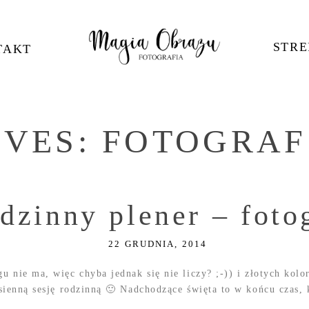
STRE
TAKT
IVES:
FOTOGRAF
dzinny plener – foto
22 GRUDNIA, 2014
gu nie ma, więc chyba jednak się nie liczy? ;-)) i złotych ko
jesienną sesję rodzinną 🙂 Nadchodzące święta to w końcu czas