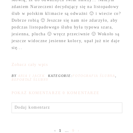
zdaniem Narzeczeni decydujący się na listopadowy
ślub w polskim klimacie są odważni 🙂 i wiecie co?
Dobrze robią 🙂 Jeszcze się nam nie zdarzyło, aby
podczas listopadowego ślubu była typowa szara,
jesienna, plucha 🙂 wręcz przeciwnie 🙂 Wokoło są
jeszcze widoczne jesienne kolory, upał już nie daje
się...
Zobacz cały wpis
BY
ANIA I JACEK
KATEGORIE:
FOTOGRAFIA ŚLUBNA
,
REPORTAŻ ŚLUBNY
POKAŻ KOMENTARZE
0 KOMENTARZE
Dodaj komentarz
‹
1
…
9
›