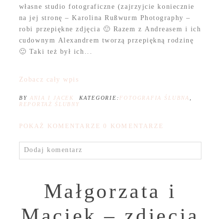
własne studio fotograficzne (zajrzyjcie koniecznie
na jej stronę – Karolina Rußwurm Photography –
robi przepiękne zdjęcia 🙂 Razem z Andreasem i ich
cudownym Alexandrem tworzą przepiękną rodzinę
🙂 Taki też był ich...
Zobacz cały wpis
BY
ANIA I JACEK
KATEGORIE:
FOTOGRAFIA ŚLUBNA
,
REPORTAŻ ŚLUBNY
POKAŻ KOMENTARZE
0 KOMENTARZE
Dodaj komentarz
Małgorzata i
Maciek – zdjęcia