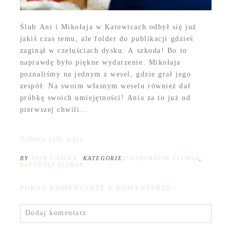
Ślub Ani i Mikołaja w Katowicach odbył się już
jakiś czas temu, ale folder do publikacji gdzieś
zaginął w czeluściach dysku. A szkoda! Bo to
naprawdę było piękne wydarzenie. Mikołaja
poznaliśmy na jednym z wesel, gdzie grał jego
zespół. Na swoim własnym weselu również dał
próbkę swoich umiejętności! Ania za to już od
pierwszej chwili...
Zobacz cały wpis
BY
ANIA I JACEK
KATEGORIE:
FOTOGRAFIA ŚLUBNA
,
REPORTAŻ ŚLUBNY
POKAŻ KOMENTARZE
0 KOMENTARZE
Dodaj komentarz