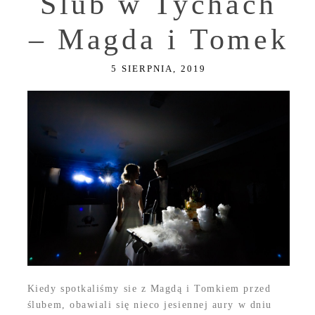
Ślub w Tychach
– Magda i Tomek
5 SIERPNIA, 2019
Kiedy spotkaliśmy sie z Magdą i Tomkiem przed
ślubem, obawiali się nieco jesiennej aury w dniu