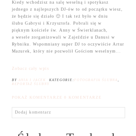
Kiedy wchodzisz na salę weselną i spotykasz
jednego z najlepszych DJ-ów to od początku wiesz,
że będzie się działo 🙂 I tak też było w dniu
ślubu Gabrysi i Krzysztofa. Pobrali się w
pięknym kościele św. Anny w Świerklanach,
a wesele zorganizowali w Zajeździe u Danusi w
Rybniku. Wspomniany super DJ to oczywiście Artur
Mazurek, który nie pozwolił Gościom weselnym...
Zobacz cały wpis
BY
ANIA I JACEK
KATEGORIE:
FOTOGRAFIA ŚLUBNA
,
REPORTAŻ ŚLUBNY
POKAŻ KOMENTARZE
0 KOMENTARZE
Dodaj komentarz