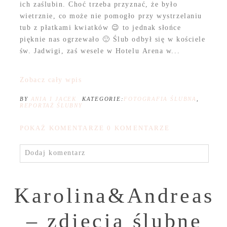
ich zaślubin. Choć trzeba przyznać, że było
wietrznie, co może nie pomogło przy wystrzelaniu
tub z płatkami kwiatków 😉 to jednak słońce
pięknie nas ogrzewało 🙂 Ślub odbył się w kościele
św. Jadwigi, zaś wesele w Hotelu Arena w...
Zobacz cały wpis
BY
ANIA I JACEK
KATEGORIE:
FOTOGRAFIA ŚLUBNA
,
REPORTAŻ ŚLUBNY
POKAŻ KOMENTARZE
0 KOMENTARZE
Dodaj komentarz
Karolina&Andreas
– zdjęcia ślubne