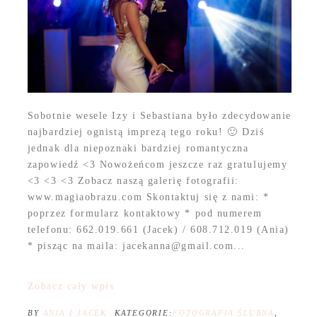
Sobotnie wesele Izy i Sebastiana było zdecydowanie
najbardziej ognistą imprezą tego roku! 🙂 Dziś
jednak dla niepoznaki bardziej romantyczna
zapowiedź <3 Nowożeńcom jeszcze raz gratulujemy
<3 <3 <3 Zobacz naszą galerię fotografii:
www.magiaobrazu.com Skontaktuj się z nami: *
poprzez formularz kontaktowy * pod numerem
telefonu: 662.019.661 (Jacek) / 608.712.019 (Ania)
* pisząc na maila: jacekanna@gmail.com...
Zobacz cały wpis
BY
ANIA I JACEK
KATEGORIE:
FOTOGRAFIA ŚLUBNA
,