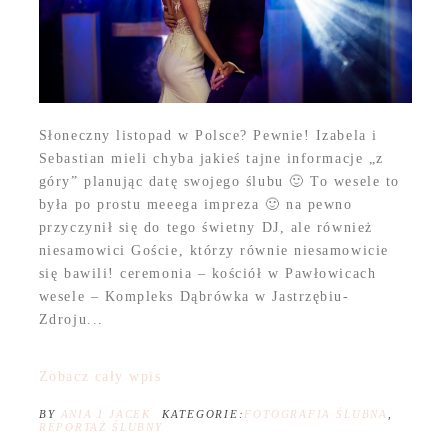
Słoneczny listopad w Polsce? Pewnie! Izabela i
Sebastian mieli chyba jakieś tajne informacje „z
góry” planując datę swojego ślubu 🙂 To wesele to
była po prostu meeega impreza 🙂 na pewno
przyczynił się do tego świetny DJ, ale również
niesamowici Goście, którzy równie niesamowicie
się bawili! ceremonia – kościół w Pawłowicach
wesele – Kompleks Dąbrówka w Jastrzębiu-
Zdroju...
Zobacz cały wpis
BY
ANIA I JACEK
KATEGORIE:
FOTOGRAFIA ŚLUBNA
,
REPORTAŻ ŚLUBNY