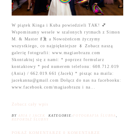
W piątek Kinga i Kuba powiedzieli TAK! 💕
Wspominamy wesele w szalonych rytmach z Simon
M. & Master 💃🕺 a Nowożeńcom życzymy
wszystkiego, co najpiękniejsze 🌷 Zobacz naszą
galerię fotografii: www.magiaobrazu.com
Skontaktuj się z nami: * poprzez formularz
kontaktowy * pod numerem telefonu: 608.712.019
(Ania) / 662.019.661 (Jacek) * pisząc na maila:
jacekanna@gmail.com Dołącz do nas na facebooku:
www.facebook.com/magiaobrazu i na...
Zobacz cały wpis
BY
ANIA I JACEK
KATEGORIE:
FOTOGRAFIA ŚLUBNA
,
REPORTAŻ ŚLUBNY
POKAŻ KOMENTARZE
0 KOMENTARZE