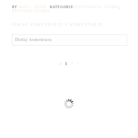
BY
ANIA I JACEK
KATEGORIE:
FOTOGRAFIA ŚLUBNA
,
REPORTAŻ ŚLUBNY
POKAŻ KOMENTARZE
0 KOMENTARZE
Dodaj komentarz
‹
1
2
›