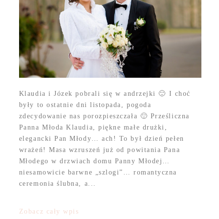
Klaudia i Józek pobrali się w andrzejki 🙂 I choć
były to ostatnie dni listopada, pogoda
zdecydowanie nas porozpieszczała 🙂 Prześliczna
Panna Młoda Klaudia, piękne małe drużki,
elegancki Pan Młody… ach! To był dzień pełen
wrażeń! Masa wzruszeń już od powitania Pana
Młodego w drzwiach domu Panny Młodej…
niesamowicie barwne „szlogi”… romantyczna
ceremonia ślubna, a...
Zobacz cały wpis