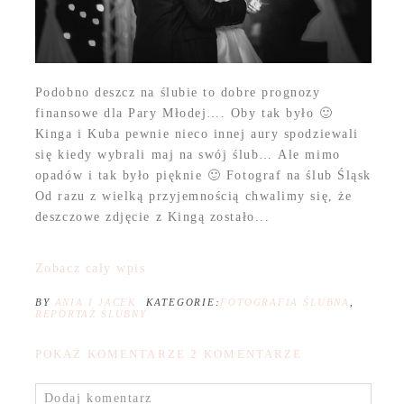
Podobno deszcz na ślubie to dobre prognozy
finansowe dla Pary Młodej…. Oby tak było 🙂
Kinga i Kuba pewnie nieco innej aury spodziewali
się kiedy wybrali maj na swój ślub… Ale mimo
opadów i tak było pięknie 🙂 Fotograf na ślub Śląsk
Od razu z wielką przyjemnością chwalimy się, że
deszczowe zdjęcie z Kingą zostało...
Zobacz cały wpis
BY
ANIA I JACEK
KATEGORIE:
FOTOGRAFIA ŚLUBNA
,
REPORTAŻ ŚLUBNY
POKAŻ KOMENTARZE
2 KOMENTARZE
Dodaj komentarz