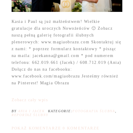
Kasia i Paul są już małżeństwem! Wielkie
gratulacje dla uroczych Nowożeńców 🙂 Zobacz
naszą pełną galerię fotografii ślubnych
plenerowych: www.magiaobrazu.com Skontaktuj się
z nami: * poprzez formularz kontaktowy * pisząc
na maila: jacekanna@gmail.com * pod numerem
telefonu: 662.019.661 (Jacek) / 608.712.019 (Ania)
Dołącz do nas na facebooku:
www.facebook.com/magiaobrazu Jesteśmy również
na Pinterest! Magia Obrazu
Zobacz cały wpis
BY
ANIA I JACEK
KATEGORIE:
FOTOGRAFIA ŚLUBNA
,
REPORTAŻ ŚLUBNY
POKAŻ KOMENTARZE
0 KOMENTARZE