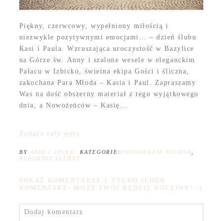
Piękny, czerwcowy, wypełniony miłością i
niezwykle pozytywnymi emocjami… – dzień ślubu
Kasi i Paula. Wzruszająca uroczystość w Bazylice
na Górze św. Anny i szalone wesele w eleganckim
Pałacu w Izbicko, świetna ekipa Gości i śliczna,
zakochana Para Młoda – Kasia i Paul. Zapraszamy
Was na dość obszerny materiał z tego wyjątkowego
dnia, a Nowożeńców – Kasię...
Zobacz cały wpis
BY
ANIA I JACEK
KATEGORIE:
FOTOGRAFIA ŚLUBNA
,
REPORTAŻ ŚLUBNY
POKAŻ KOMENTARZE
1 TYLKO JEDEN
KOMENTARZ- MOŻE TWÓJ BĘDZIE KOLEJNY? :)
Dodaj komentarz