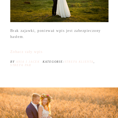
Brak zajawki, ponieważ wpis jest zabezpieczony
hasłem.
Zobacz cały wpis
BY
ANIA I JACEK
KATEGORIE:
STREFA KLIENTA
,
STREFA PAR