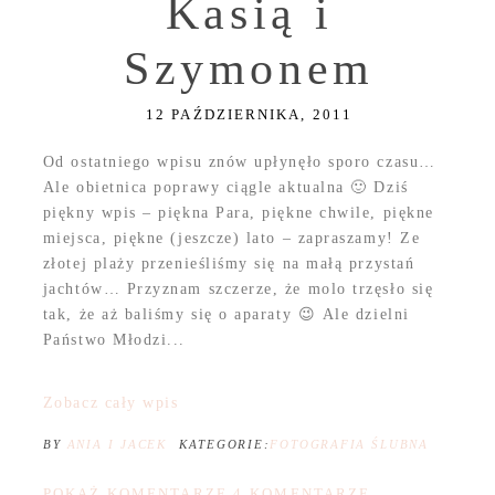
Kasią i
Szymonem
12 PAŹDZIERNIKA, 2011
Od ostatniego wpisu znów upłynęło sporo czasu…
Ale obietnica poprawy ciągle aktualna 🙂 Dziś
piękny wpis – piękna Para, piękne chwile, piękne
miejsca, piękne (jeszcze) lato – zapraszamy! Ze
złotej plaży przenieśliśmy się na małą przystań
jachtów… Przyznam szczerze, że molo trzęsło się
tak, że aż baliśmy się o aparaty 😉 Ale dzielni
Państwo Młodzi...
Zobacz cały wpis
BY
ANIA I JACEK
KATEGORIE:
FOTOGRAFIA ŚLUBNA
POKAŻ KOMENTARZE
4 KOMENTARZE