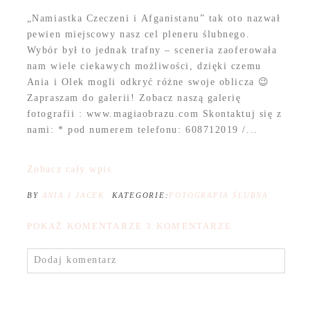
„Namiastka Czeczeni i Afganistanu” tak oto nazwał
pewien miejscowy nasz cel pleneru ślubnego.
Wybór był to jednak trafny – sceneria zaoferowała
nam wiele ciekawych możliwości, dzięki czemu
Ania i Olek mogli odkryć różne swoje oblicza 😉
Zapraszam do galerii! Zobacz naszą galerię
fotografii : www.magiaobrazu.com Skontaktuj się z
nami: * pod numerem telefonu: 608712019 /...
Zobacz cały wpis
BY
ANIA I JACEK
KATEGORIE:
FOTOGRAFIA ŚLUBNA
POKAŻ KOMENTARZE
3 KOMENTARZE
Dodaj komentarz