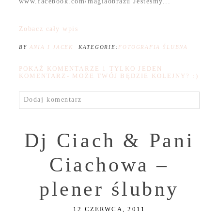
www.facebook.com/magiaobrazu Jesteśmy...
Zobacz cały wpis
BY
ANIA I JACEK
KATEGORIE:
FOTOGRAFIA ŚLUBNA
POKAŻ KOMENTARZE
1 TYLKO JEDEN
KOMENTARZ- MOŻE TWÓJ BĘDZIE KOLEJNY? :)
Dodaj komentarz
Dj Ciach & Pani
Ciachowa –
plener ślubny
12 CZERWCA, 2011