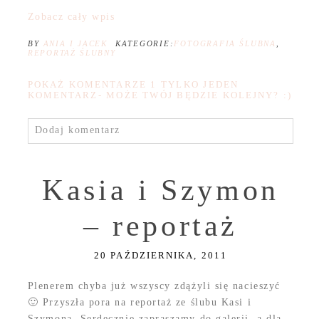
Zobacz cały wpis
BY
ANIA I JACEK
KATEGORIE:
FOTOGRAFIA ŚLUBNA
,
REPORTAŻ ŚLUBNY
POKAŻ KOMENTARZE
1 TYLKO JEDEN
KOMENTARZ- MOŻE TWÓJ BĘDZIE KOLEJNY? :)
Dodaj komentarz
Kasia i Szymon
– reportaż
20 PAŹDZIERNIKA, 2011
Plenerem chyba już wszyscy zdążyli się nacieszyć
🙂 Przyszła pora na reportaż ze ślubu Kasi i
Szymona. Serdecznie zapraszamy do galerii, a dla