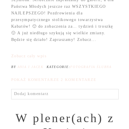
Państwa Młodych jeszcze raz WSZYSTKIEGO
NAJLEPSZEGO! Pozdrowienia dla
przesympatycznego stolikowego towarzystwa
Kabatów! 🙂 do zobaczenia za… tydzień i troszkę
🙂 A już niedługo szykują się wielkie zmiany.
Będzie się działo! Zapraszamy! Zobacz...
Zobacz cały wpis
BY
ANIA I JACEK
KATEGORIE:
FOTOGRAFIA ŚLUBNA
POKAŻ KOMENTARZE
2 KOMENTARZE
Dodaj komentarz
W plener(ach) z