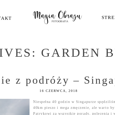
STRE
TAKT
IVES:
GARDEN B
fie z podróży – Sing
16 CZERWCA, 2018
Niespełna 40 godzin w Singapurze spędzili
40km pieszo i mega zmęczenie, ale warto b
Patrykowi za wszystkie porady, polecenia i