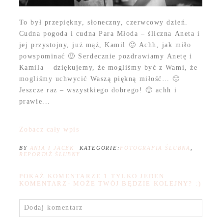
To był przepiękny, słoneczny, czerwcowy dzień.
Cudna pogoda i cudna Para Młoda – śliczna Aneta i
jej przystojny, już mąż, Kamil 🙂 Achh, jak miło
powspominać 🙂 Serdecznie pozdrawiamy Anetę i
Kamila – dziękujemy, że mogliśmy być z Wami, że
mogliśmy uchwycić Waszą piękną miłość… 🙂
Jeszcze raz – wszystkiego dobrego! 🙂 achh i
prawie...
Zobacz cały wpis
BY
ANIA I JACEK
KATEGORIE:
FOTOGRAFIA ŚLUBNA
,
REPORTAŻ ŚLUBNY
POKAŻ KOMENTARZE
1 TYLKO JEDEN
KOMENTARZ- MOŻE TWÓJ BĘDZIE KOLEJNY? :)
Dodaj komentarz