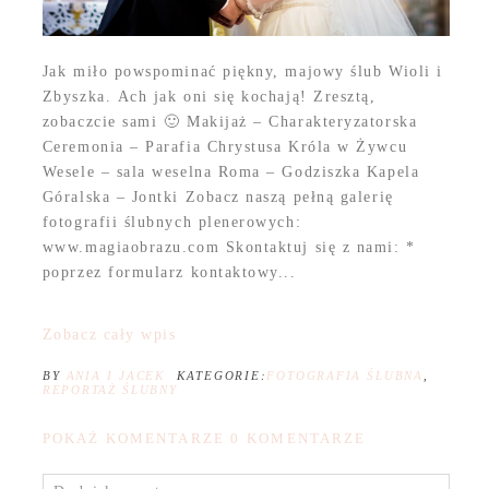
Jak miło powspominać piękny, majowy ślub Wioli i
Zbyszka. Ach jak oni się kochają! Zresztą,
zobaczcie sami 🙂 Makijaż – Charakteryzatorska
Ceremonia – Parafia Chrystusa Króla w Żywcu
Wesele – sala weselna Roma – Godziszka Kapela
Góralska – Jontki Zobacz naszą pełną galerię
fotografii ślubnych plenerowych:
www.magiaobrazu.com Skontaktuj się z nami: *
poprzez formularz kontaktowy...
Zobacz cały wpis
BY
ANIA I JACEK
KATEGORIE:
FOTOGRAFIA ŚLUBNA
,
REPORTAŻ ŚLUBNY
POKAŻ KOMENTARZE
0 KOMENTARZE