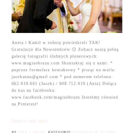
Aneta i Kamil w sobotę powiedzieli TAK!
Gratulacje dla Nowożeńców 🙂 Zobacz naszą pełną
galerię fotografii ślubnych plenerowych:
www.magiaobrazu.com Skontaktuj się z nami: *
poprzez formularz kontaktowy * pisząc na maila:
jacekanna@gmail.com * pod numerem telefonu:
662.019.661 (Jacek) / 608.712.019 (Ania) Dołącz
do nas na facebooku:
www.facebook.com/magiaobrazu Jesteśmy również
na Pinterest!
Zobacz cały wpis
BY
ANIA I JACEK
KATEGORIE:
FOTOGRAFIA ŚLUBNA
,