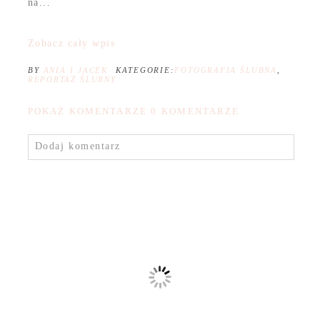
na...
Zobacz cały wpis
BY
ANIA I JACEK
KATEGORIE:
FOTOGRAFIA ŚLUBNA
,
REPORTAŻ ŚLUBNY
POKAŻ KOMENTARZE
0 KOMENTARZE
Dodaj komentarz