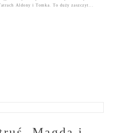
Tatrach Aldony i Tomka. To duży zaszczyt...
truś, Magda i