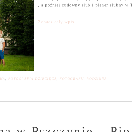
, a później cudowny ślub i plener ślubny w 
Zobacz cały wpis
OWA
,
FOTOGRAFIA DZIECIĘCA
,
FOTOGRAFIA RODZINNA
na w Pszczynie – Pio