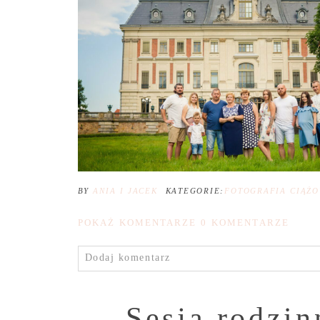
BY
ANIA I JACEK
KATEGORIE:
FOTOGRAFIA CIĄŻ
POKAŻ KOMENTARZE
0 KOMENTARZE
Dodaj komentarz
Sesja rodzin