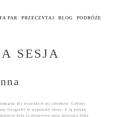
FA PAR
PRZECZYTAJ
BLOG
PODRÓŻE
NA SESJA
inna
pamiątka dla wszystkich jej członków. Lubimy
nej fotografii to wspaniały obraz. Z tą piękną
Najpierw była to plenerowa sesja dziecięca Olka