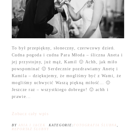
To był przepiękny, słoneczny, czerwcowy dzień.
Cudna pogoda i cudna Para Młoda – śliczna Aneta i
jej przystojny, już mąż, Kamil 🙂 Achh, jak miło
powspominać 🙂 Serdecznie pozdrawiamy Anetę i
Kamila – dziękujemy, że mogliśmy być z Wami, że
mogliśmy uchwycić Waszą piękną miłość… 🙂
Jeszcze raz – wszystkiego dobrego! 🙂 achh i
prawie...
Zobacz cały wpis
BY
ANIA I JACEK
KATEGORIE:
FOTOGRAFIA ŚLUBNA
,
REPORTAŻ ŚLUBNY