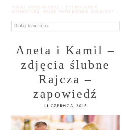
POKAŻ KOMENTARZE
1 TYLKO JEDEN
KOMENTARZ- MOŻE TWÓJ BĘDZIE KOLEJNY? :)
Dodaj komentarz
Aneta i Kamil –
zdjęcia ślubne
Rajcza –
zapowiedź
11 CZERWCA, 2015