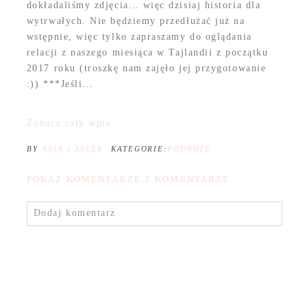
dokładaliśmy zdjęcia… więc dzisiaj historia dla
wytrwałych. Nie będziemy przedłużać już na
wstępnie, więc tylko zapraszamy do oglądania
relacji z naszego miesiąca w Tajlandii z początku
2017 roku (troszkę nam zajęło jej przygotowanie
:)) ***Jeśli...
Zobacz cały wpis
BY
ANIA I JACEK
KATEGORIE:
PODRÓŻE
POKAŻ KOMENTARZE
3 KOMENTARZE
Dodaj komentarz