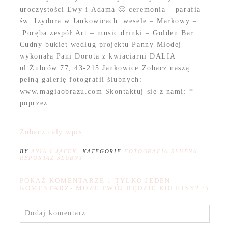
uroczystości Ewy i Adama 🙂 ceremonia – parafia
św. Izydora w Jankowicach wesele – Markowy –
Poręba zespół Art – music drinki – Golden Bar
Cudny bukiet według projektu Panny Młodej
wykonała Pani Dorota z kwiaciarni DALIA
ul.Żubrów 77, 43-215 Jankowice Zobacz naszą
pełną galerię fotografii ślubnych:
www.magiaobrazu.com Skontaktuj się z nami: *
poprzez...
Zobacz cały wpis
BY
ANIA I JACEK
KATEGORIE:
FOTOGRAFIA ŚLUBNA
,
REPORTAŻ ŚLUBNY
POKAŻ KOMENTARZE
1 TYLKO JEDEN
KOMENTARZ- MOŻE TWÓJ BĘDZIE KOLEJNY? :)
Dodaj komentarz