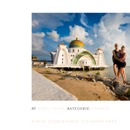
BY
ANIA I JACEK
KATEGORIE:
PODRÓŻE
POKAŻ KOMENTARZE
0 KOMENTARZE