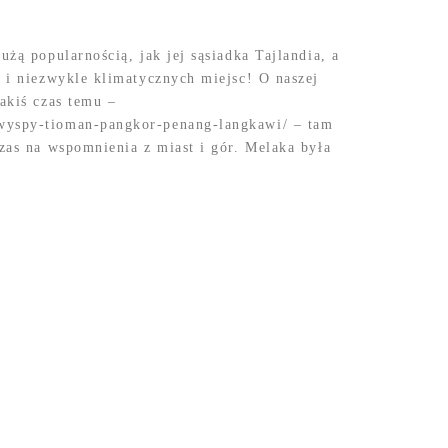
użą popularnością, jak jej sąsiadka Tajlandia, a
h i niezwykle klimatycznych miejsc! O naszej
jakiś czas temu –
wyspy-tioman-pangkor-penang-langkawi/ – tam
czas na wspomnienia z miast i gór. Melaka była