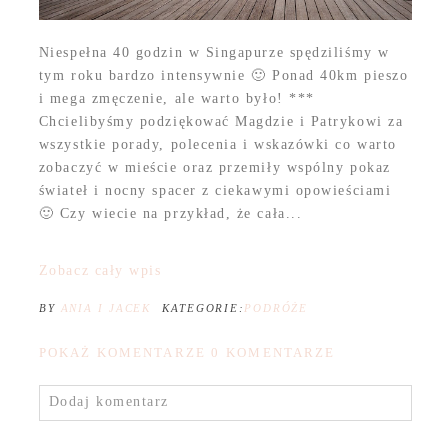
Niespełna 40 godzin w Singapurze spędziliśmy w
tym roku bardzo intensywnie 🙂 Ponad 40km pieszo
i mega zmęczenie, ale warto było! ***
Chcielibyśmy podziękować Magdzie i Patrykowi za
wszystkie porady, polecenia i wskazówki co warto
zobaczyć w mieście oraz przemiły wspólny pokaz
świateł i nocny spacer z ciekawymi opowieściami
🙂 Czy wiecie na przykład, że cała...
Zobacz cały wpis
BY
ANIA I JACEK
KATEGORIE:
PODRÓŻE
POKAŻ KOMENTARZE
0 KOMENTARZE
Dodaj komentarz