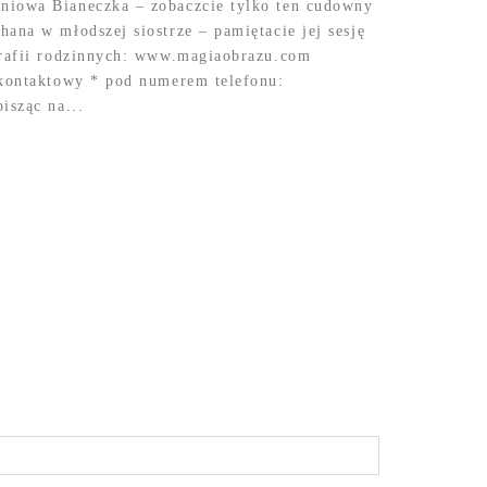
niowa Bianeczka – zobaczcie tylko ten cudowny
hana w młodszej siostrze – pamiętacie jej sesję
grafii rodzinnych: www.magiaobrazu.com
 kontaktowy * pod numerem telefonu:
isząc na...