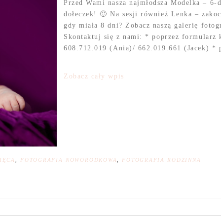
Przed Wami nasza najmłodsza Modelka – 6-d
dołeczek! 🙂 Na sesji również Lenka – zakoc
gdy miała 8 dni? Zobacz naszą galerię foto
Skontaktuj się z nami: * poprzez formularz
608.712.019 (Ania)/ 662.019.661 (Jacek) * p
Zobacz cały wpis
IĘCA
,
FOTOGRAFIA NOWORODKOWA
,
FOTOGRAFIA RODZINNA