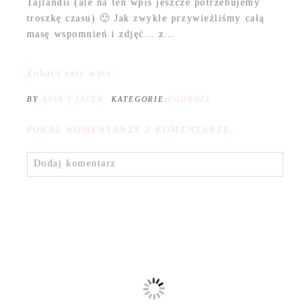
Tajlandii (ale na ten wpis jeszcze potrzebujemy
troszkę czasu) 🙂 Jak zwykle przywieźliśmy całą
masę wspomnień i zdjęć… z...
Zobacz cały wpis
BY
ANIA I JACEK
KATEGORIE:
PODRÓŻE
POKAŻ KOMENTARZE
2 KOMENTARZE
Dodaj komentarz