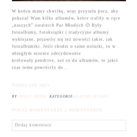
W końcu mamy chwilkę, więc przyszła pora, aby
pokazać Wam kilka albumów, które trafiły w ręce
„naszych” ostatnich Par Młodych 🙂 Były
fotoalbumy, fotoksiążki i tradycyjne albumy
wyklejane, pojawiły się też nowości takie, jak
fotoalbumiki. Jeśli chodzi o same nośniki, to w
ubiegłym sezonie zdecydowanie
królowały pendrive, zaś co do albumów, to jakiś
czas temu powróciły do...
Zobacz cały wpis
BY
ANIA I JACEK
KATEGORIE:
ALBUMY ŚLUBNE
POKAŻ KOMENTARZE
2 KOMENTARZE
Dodaj komentarz