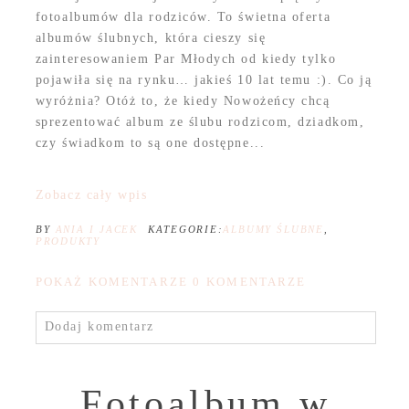
fotoalbumów dla rodziców. To świetna oferta
albumów ślubnych, która cieszy się
zainteresowaniem Par Młodych od kiedy tylko
pojawiła się na rynku… jakieś 10 lat temu :). Co ją
wyróżnia? Otóż to, że kiedy Nowożeńcy chcą
sprezentować album ze ślubu rodzicom, dziadkom,
czy świadkom to są one dostępne...
Zobacz cały wpis
BY
ANIA I JACEK
KATEGORIE:
ALBUMY ŚLUBNE
,
PRODUKTY
POKAŻ KOMENTARZE
0 KOMENTARZE
Dodaj komentarz
Fotoalbum w