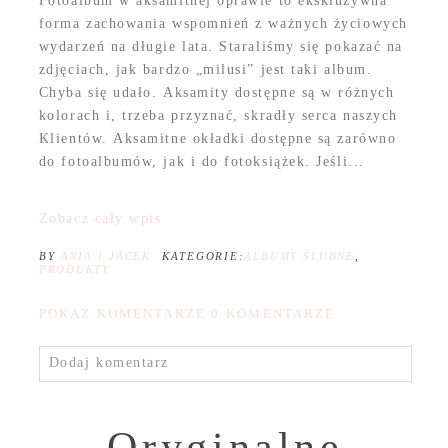
Fotoalbum w aksamitnej oprawie to ekskluzywna
forma zachowania wspomnień z ważnych życiowych
wydarzeń na długie lata. Staraliśmy się pokazać na
zdjęciach, jak bardzo „milusi” jest taki album.
Chyba się udało. Aksamity dostępne są w różnych
kolorach i, trzeba przyznać, skradły serca naszych
Klientów. Aksamitne okładki dostępne są zarówno
do fotoalbumów, jak i do fotoksiążek. Jeśli...
Zobacz cały wpis
BY
ANIA I JACEK
KATEGORIE:
ALBUMY ŚLUBNE
,
PRODUKTY
POKAŻ KOMENTARZE
0 KOMENTARZE
Dodaj komentarz
Oryginalne