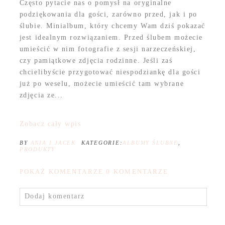
Często pytacie nas o pomysł na oryginalne
podziękowania dla gości, zarówno przed, jak i po
ślubie. Minialbum, który chcemy Wam dziś pokazać
jest idealnym rozwiązaniem. Przed ślubem możecie
umieścić w nim fotografie z sesji narzeczeńskiej,
czy pamiątkowe zdjęcia rodzinne. Jeśli zaś
chcielibyście przygotować niespodziankę dla gości
już po weselu, możecie umieścić tam wybrane
zdjęcia ze...
Zobacz cały wpis
BY
ANIA I JACEK
KATEGORIE:
ALBUMY ŚLUBNE
,
PRODUKTY
POKAŻ KOMENTARZE
0 KOMENTARZE
Dodaj komentarz