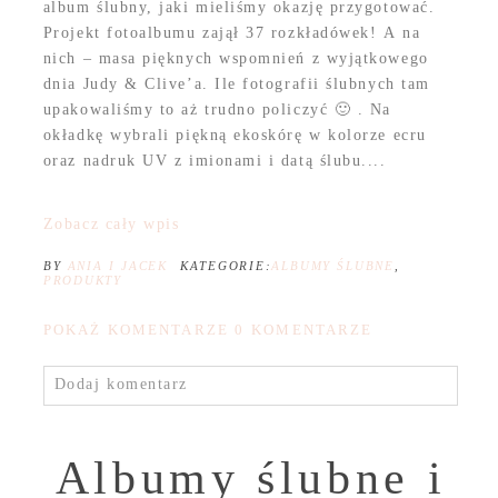
album ślubny, jaki mieliśmy okazję przygotować.
Projekt fotoalbumu zajął 37 rozkładówek! A na
nich – masa pięknych wspomnień z wyjątkowego
dnia Judy & Clive’a. Ile fotografii ślubnych tam
upakowaliśmy to aż trudno policzyć 🙂 . Na
okładkę wybrali piękną ekoskórę w kolorze ecru
oraz nadruk UV z imionami i datą ślubu....
Zobacz cały wpis
BY
ANIA I JACEK
KATEGORIE:
ALBUMY ŚLUBNE
,
PRODUKTY
POKAŻ KOMENTARZE
0 KOMENTARZE
Dodaj komentarz
Albumy ślubne i