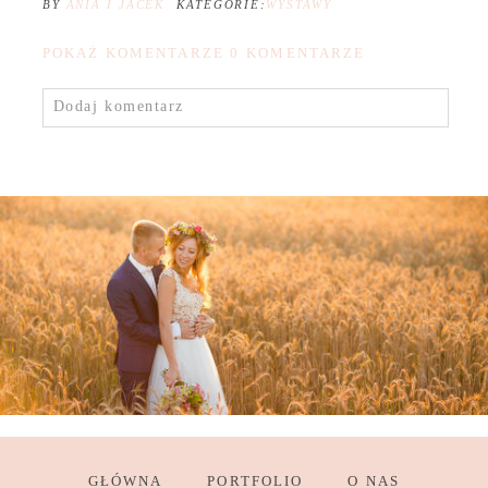
BY
ANIA I JACEK
KATEGORIE:
WYSTAWY
POKAŻ KOMENTARZE
0 KOMENTARZE
Dodaj komentarz
GŁÓWNA
PORTFOLIO
O NAS