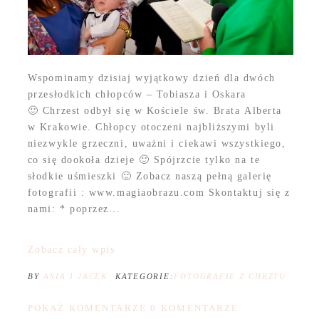
Wspominamy dzisiaj wyjątkowy dzień dla dwóch
przesłodkich chłopców – Tobiasza i Oskara
🙂 Chrzest odbył się w Kościele św. Brata Alberta
w Krakowie. Chłopcy otoczeni najbliższymi byli
niezwykle grzeczni, uważni i ciekawi wszystkiego,
co się dookoła dzieje 🙂 Spójrzcie tylko na te
słodkie uśmieszki 🙂 Zobacz naszą pełną galerię
fotografii : www.magiaobrazu.com Skontaktuj się z
nami: * poprzez...
Zobacz cały wpis
BY
ANIA I JACEK
KATEGORIE:
FOTOGRAFIE Z CHRZTU
POKAŻ KOMENTARZE
0 KOMENTARZE