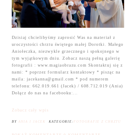
Dzisiaj chcielibyśmy zaprosić Was na materiał z
uroczystości chrztu świętego małej Dorotki. Małego
Aniołeczka, niezwykle grzecznego i spokojnego w
tym wyjątkowym dniu. Zobacz naszą pełną galerię
fotografii : www.magiaobrazu.com Skontaktuj się z
nami: * poprzez formularz kontaktowy * pisząc na
maila: jacekanna@gmail.com * pod numerem
telefonu: 662.019.661 (Jacek) / 608.712.019 (Ania)
Dołącz do nas na facebooku:...
Zobacz cały wpis
BY
ANIA I JACEK
KATEGORIE:
FOTOGRAFIE Z CHRZTU
POKAŻ KOMENTARZE
0 KOMENTARZE