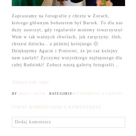
Zapraszamy na fotografie z chrztu w Żorach,
którego głównym bohaterem był Bartek. To dla nas
duży zaszczyt, gdy regularnie możemy towarzyszyć
Wam w tak ważnych chwilach, jak zaręczyny, ślub,
chrzest dziecka.. a później kolejnego 🙂
Dziękujemy Agacie i Piotrowi, że po raz kolejny
nam zaufali! Życzymy wszystkiego najlepszego dla
całej Rodzinki! Zobacz naszą galerię fotografii...
Zobacz cały wpis
BY
ANIA I JACEK
KATEGORIE:
FOTOGRAFIE Z CHRZTU
POKAŻ KOMENTARZE
0 KOMENTARZE
Dodaj komentarz