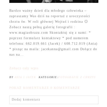
Bardzo ważny dzień dla młodego człowieka –
zapraszamy Was dziś na reportaż z uroczystości
chrztu św. W roli głównej Wojtuś i rodzina 🙂
Zobacz naszą pełną galerię fotografii :
www.magiaobrazu.com Skontaktuj się z nami: *
poprzez formularz kontaktowy * pod numerem
telefonu: 662.019.661 (Jacek) / 608.712.019 (Ania)
* pisząc na maila: jacekanna@gmail.com Dołącz do
nas na...
Zobacz cały wpis
BY
ANIA I JACEK
KATEGORIE:
FOTOGRAFIE Z CHRZTU
POKAŻ KOMENTARZE
0 KOMENTARZE
Dodaj komentarz