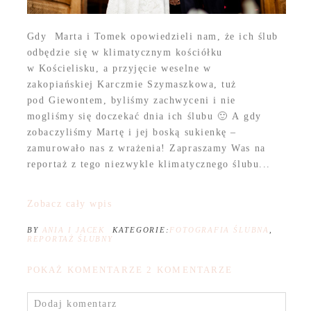
Gdy Marta i Tomek opowiedzieli nam, że ich ślub
odbędzie się w klimatycznym kościółku
w Kościelisku, a przyjęcie weselne w
zakopiańskiej Karczmie Szymaszkowa, tuż
pod Giewontem, byliśmy zachwyceni i nie
mogliśmy się doczekać dnia ich ślubu 🙂 A gdy
zobaczyliśmy Martę i jej boską sukienkę –
zamurowało nas z wrażenia! Zapraszamy Was na
reportaż z tego niezwykle klimatycznego ślubu...
Zobacz cały wpis
BY
ANIA I JACEK
KATEGORIE:
FOTOGRAFIA ŚLUBNA
,
REPORTAŻ ŚLUBNY
POKAŻ KOMENTARZE
2 KOMENTARZE
Dodaj komentarz