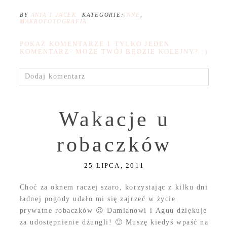
BY
ANIA I JACEK
KATEGORIE:
INNE
,
MAKROFOTOGRAFIA
POKAŻ KOMENTARZE
1 TYLKO JEDEN
KOMENTARZ- MOŻE TWÓJ BĘDZIE KOLEJNY? :)
Dodaj komentarz
Wakacje u
robaczków
25 LIPCA, 2011
Choć za oknem raczej szaro, korzystając z kilku dni
ładnej pogody udało mi się zajrzeć w życie
prywatne robaczków 😉 Damianowi i Aguu dziękuję
za udostępnienie dżungli! 🙂 Muszę kiedyś wpaść na