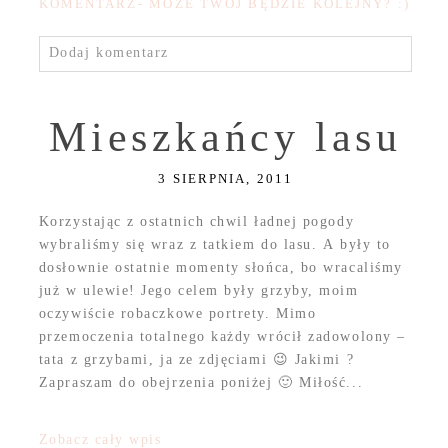
KOMENTARZ- MOŻE TWÓJ BĘDZIE KOLEJNY? :)
Dodaj komentarz
Mieszkańcy lasu
3 SIERPNIA, 2011
Korzystając z ostatnich chwil ładnej pogody
wybraliśmy się wraz z tatkiem do lasu. A były to
dosłownie ostatnie momenty słońca, bo wracaliśmy
już w ulewie! Jego celem były grzyby, moim
oczywiście robaczkowe portrety. Mimo
przemoczenia totalnego każdy wrócił zadowolony –
tata z grzybami, ja ze zdjęciami 😉 Jakimi ?
Zapraszam do obejrzenia poniżej 🙂 Miłość...
Zobacz cały wpis