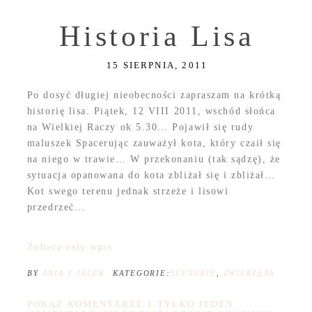
Historia Lisa
15 SIERPNIA, 2011
Po dosyć długiej nieobecności zapraszam na krótką
historię lisa. Piątek, 12 VIII 2011, wschód słońca
na Wielkiej Raczy ok 5.30… Pojawił się rudy
maluszek Spacerując zauważył kota, który czaił się
na niego w trawie… W przekonaniu (tak sądzę), że
sytuacja opanowana do kota zbliżał się i zbliżał…
Kot swego terenu jednak strzeże i lisowi
przedrzeć...
Zobacz cały wpis
BY
ANIA I JACEK
KATEGORIE:
SCENERIE
,
ZWIERZĘTA
POKAŻ KOMENTARZE
1 TYLKO JEDEN