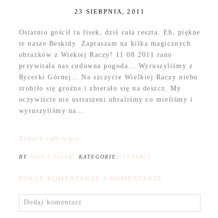
23 SIERPNIA, 2011
Ostatnio gościł tu lisek, dziś cała reszta. Eh, piękne
te nasze Beskidy. Zapraszam na kilka magicznych
obrazków z Wiekiej Raczy! 11 08 2011 rano
przywitała nas cudowna pogoda… Wyruszyliśmy z
Rycerki Górnej… Na szczycie Wielkiej Raczy niebo
zrobiło się groźne i zbierało się na deszcz. My
oczywiście nie ustraszeni ubraliśmy co mieliśmy i
wyruszyliśmy na...
Zobacz cały wpis
BY
ANIA I JACEK
KATEGORIE:
SCENERIE
POKAŻ KOMENTARZE
4 KOMENTARZE
Dodaj komentarz