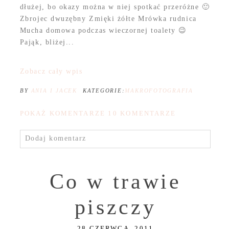
dłużej, bo okazy można w niej spotkać przeróżne 🙂
Zbrojec dwuzębny Zmięki żółte Mrówka rudnica
Mucha domowa podczas wieczornej toalety 😉
Pająk, bliżej...
Zobacz cały wpis
BY
ANIA I JACEK
KATEGORIE:
MAKROFOTOGRAFIA
POKAŻ KOMENTARZE
10 KOMENTARZE
Dodaj komentarz
Co w trawie
piszczy
28 CZERWCA, 2011