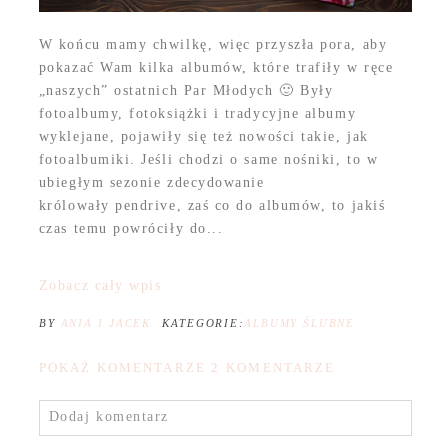
W końcu mamy chwilkę, więc przyszła pora, aby
pokazać Wam kilka albumów, które trafiły w ręce
„naszych” ostatnich Par Młodych 🙂 Były
fotoalbumy, fotoksiążki i tradycyjne albumy
wyklejane, pojawiły się też nowości takie, jak
fotoalbumiki. Jeśli chodzi o same nośniki, to w
ubiegłym sezonie zdecydowanie
królowały pendrive, zaś co do albumów, to jakiś
czas temu powróciły do...
Zobacz cały wpis
BY
ANIA I JACEK
KATEGORIE:
ALBUMY ŚLUBNE
POKAŻ KOMENTARZE
2 KOMENTARZE
Dodaj komentarz