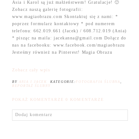
Asia i Karol są już małżeństwem! Gratulacje! 🙂
Zobacz naszą galerię fotografii:
www.magiaobrazu.com Skontaktuj się z nami: *
poprzez formularz kontaktowy * pod numerem
telefonu: 662.019.661 (Jacek) / 608.712.019 (Ania)
* pisząc na maila: jacekanna@gmail.com Dołącz do
nas na facebooku: www.facebook.com/magiaobrazu
Jesteśmy również na Pinterest! Magia Obrazu
Zobacz cały wpis
BY
ANIA I JACEK
KATEGORIE:
FOTOGRAFIA ŚLUBNA
,
REPORTAŻ ŚLUBNY
POKAŻ KOMENTARZE
0 KOMENTARZE
Dodaj komentarz