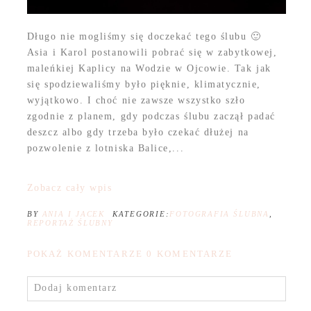
Długo nie mogliśmy się doczekać tego ślubu 🙂
Asia i Karol postanowili pobrać się w zabytkowej,
maleńkiej Kaplicy na Wodzie w Ojcowie. Tak jak
się spodziewaliśmy było pięknie, klimatycznie,
wyjątkowo. I choć nie zawsze wszystko szło
zgodnie z planem, gdy podczas ślubu zaczął padać
deszcz albo gdy trzeba było czekać dłużej na
pozwolenie z lotniska Balice,...
Zobacz cały wpis
BY
ANIA I JACEK
KATEGORIE:
FOTOGRAFIA ŚLUBNA
,
REPORTAŻ ŚLUBNY
POKAŻ KOMENTARZE
0 KOMENTARZE
Dodaj komentarz